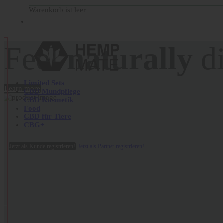
Warenkorb ist leer
Feel
naturally
di
Limited Sets
Learn more
CBD Mundpflege
CBD Kosmetik
Now
ready
to
tr
Food
CBD für Tiere
CBG+
ml.
Jetzt als Kunde registrieren!
Jetzt als Partner registrieren!
Learn more
CBGa
- the
mot