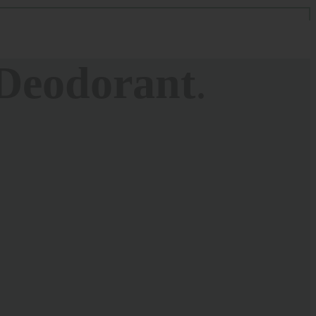
Deodorant
.
Bodyfood
100
inoids
.