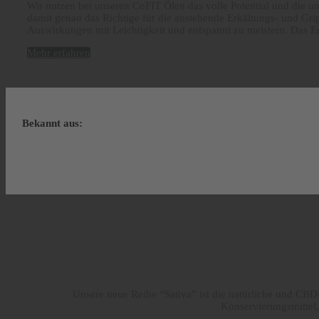
Wir nutzen bei unseren CoFIT Ölen das volle Potential und die 
damit genau das Richtige für die anstehende Erkältungs- und Grip
Auswirkungen mit Leichtigkeit und entspannt zu meistern. Das Er
Mehr erfahren
Bekannt aus:
Unsere neue Reihe “Sativa” ist die natürliche und CB
Konservierungsmittel,