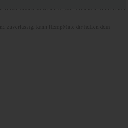
wirklich brauchst. Und ein guter Freund hilft dir imme
nd zuverlässig, kann HempMate dir helfen dein