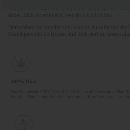
Ein guter Freund richtet dich auf, wenn du am Boden
dabei, dich zu erinnern, wer du wirklich bist.
HempMate ist jene Person, welche du rufst um die
Gleichgewicht zu finden und dich dort zu unterstüt
100% Hanf
Das HempMate CBD Öl wird zu 100% aus hochwertigem Hanf herge
lediglich Hanfsamenöl und kalt­gepresstes Hanfextrakt aus beste