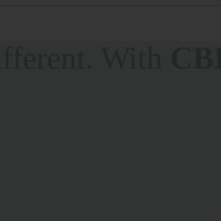
fferent. With
CB
avel
.
CBDermal 
her
of all
cannab