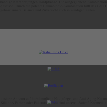
unbändige Kraft der jungen Hanfpflanze. Die ausgeglichene Kombinatio
pesaison. Durch die potente Cannabinoid-Kombination hilft das CoFIT Öl
gebnis: innere Balance und Zuversicht auch in windigen Zeiten.
D-basierte Antwort auf herkömmliche Hautpflege- und Anti-Aging Kosme
 Silikone, Farben oder Füllstoffe. Dazu sind unsere “Sativa”-Kosmetika