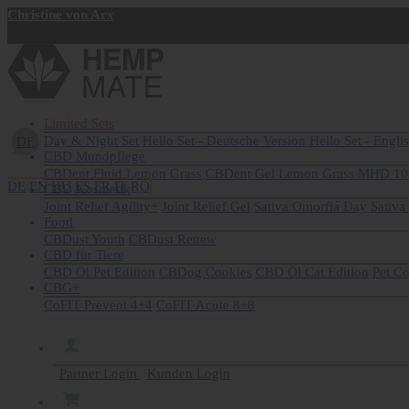
Christine von Arx
Jetzt registrieren
Limited Sets
Day & Night Set
Hello Set - Deutsche Version
Hello Set - Engli
DE
CBD Mundpflege
CBDent Fluid Lemon Grass
CBDent Gel Lemon Grass MHD 10
DE
EN
HU
ES
FR
IT
RO
CBD Kosmetik
Joint Relief Agility+
Joint Relief Gel
Sativa Omorfiá Day
Sativa
Food
CBDust Youth
CBDust Renew
CBD für Tiere
CBD Öl Pet Edition
CBDog Cookies
CBD Öl Cat Edition
Pet C
CBG+
CoFIT Prevent 4+4
CoFIT Acute 8+8
Partner Login
Kunden Login