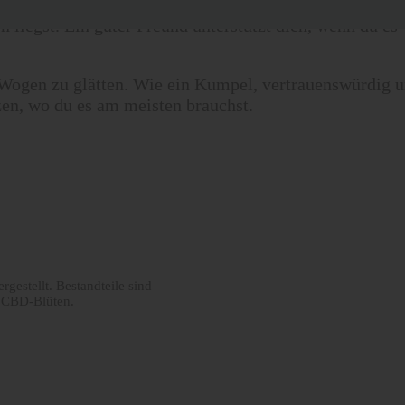
 liegst. Ein guter Freund unterstützt dich, wenn du es 
 Wogen zu glätten. Wie ein Kumpel, vertrauenswürdig u
zen, wo du es am meisten brauchst.
stellt. Bestandteile sind
n CBD-Blüten.