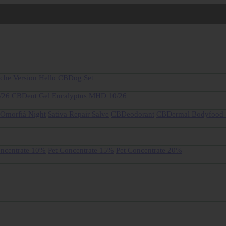
sche Version
Hello CBDog Set
/26
CBDent Gel Eucalyptus MHD 10/26
 Omorfiá Night
Sativa Repair Salve
CBDeodorant
CBDermal Bodyfood 
oncentrate 10%
Pet Concentrate 15%
Pet Concentrate 20%