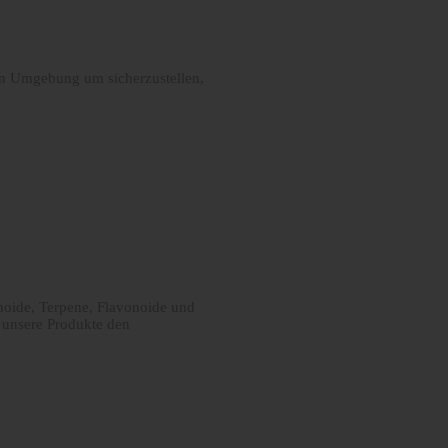
eien Umgebung um sicherzustellen,
noide, Terpene, Flavonoide und
n unsere Produkte den