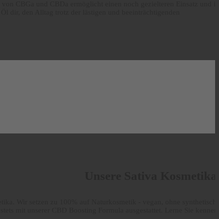
n von CBGa und CBDa ermöglicht einen noch gezielteren Einsatz und is
 dir, den Alltag trotz der lästigen und beeinträchtigenden
Unsere Sativa Kosmetika
tika. Wir setzen zu 100% auf Naturkosmetik - vegan, ohne synthetisch
 stets mit unserer CBD Boosting Formula ausgestattet. Lerne Sie kennen